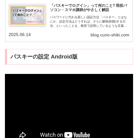
「パスキーでログイン」って何のこと? 現役パ
ソコン・スマホ講師がやさしく解説
パスワードに代わる新しい認証方法「パスキー」とはな
にか、設定方法はどうすれば、さらに解除(削除)する方
法、といったことを、教室で説明しているような言葉で
分かりやすく解説していきます。
2025.06.14
blog.curio-shiki.com
パスキーの設定 Android版