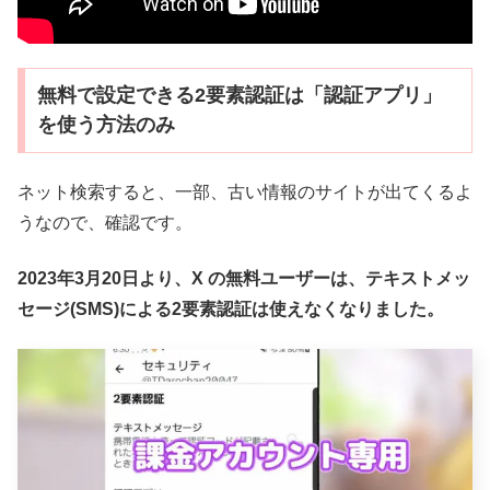
無料で設定できる2要素認証は「認証アプリ」
を使う方法のみ
ネット検索すると、一部、古い情報のサイトが出てくるよ
うなので、確認です。
2023年3月20日より、X の無料ユーザーは、テキストメッ
セージ(SMS)による2要素認証は使えなくなりました。