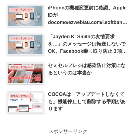
iPhoneの機種変更前に確認。Apple
スマホ・タブレット
IDが
docomo/ezweb/au.com/i.softbank
になってませんか?
「Jayden K. Smithの友情要求
スマホ・タブレット
を…」のメッセージは転送しないで
OK。Facebook乗っ取り防止３項目
のご紹介
セミセルフレジは感染防止対策にな
スマホ・タブレット
るというのは本当か
COCOAは「アップデートしなくて
スマホ・タブレット
も」機能停止して削除する手順があ
ります
スポンサーリンク