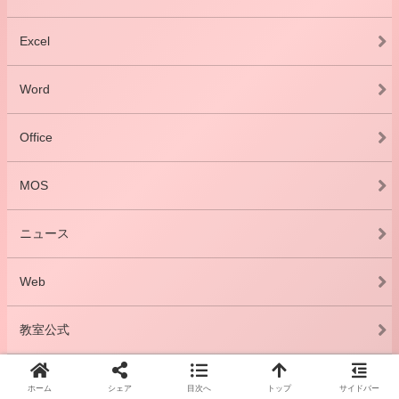
Excel
Word
Office
MOS
ニュース
Web
教室公式
ホーム
シェア
目次へ
トップ
サイドバー
Copyright © 2016-2026 キュリオステーション志木店 All Rights