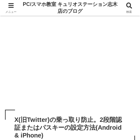
PC/スマホ教室 キュリオステーション志木
店のブログ
メニュー
検索
X(旧Twitter)の乗っ取り防止。2段階認
証またはパスキーの設定方法(Android
& iPhone)