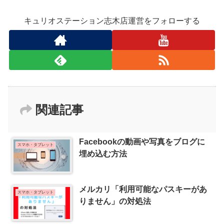
キュリオステーション志木店運営をフォローする
関連記事
Facebookの動画や写真をブログに
スマホ・タブレット
埋め込む方法
メルカリ「利用可能なパスキーがあ
スマホ・タブレット
りません」の対処法