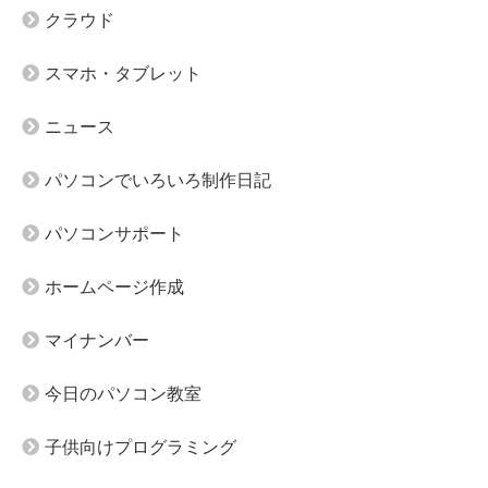
クラウド
スマホ・タブレット
ニュース
パソコンでいろいろ制作日記
パソコンサポート
ホームページ作成
マイナンバー
今日のパソコン教室
子供向けプログラミング