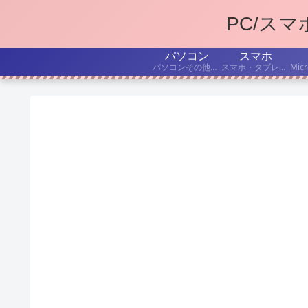
PC/ス
パソコン
スマホ
パソコンその他デジタル機器の、持ち込み修理・出張修理について書いています。
スマホ・タブレットを、もうちょっと便利に使いたい! こんな「困った」を解決したい! という記事を書いています。