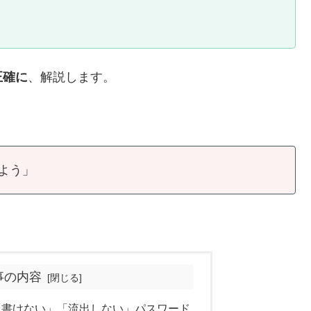
正確に
、解説します。
よう」
事の内容
「書けない」「流出しない」パスワード