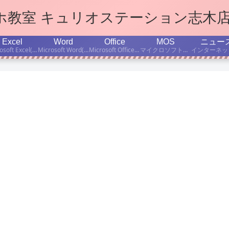
マホ教室 キュリオステーション志木
Excel
Word
Office
MOS
ニュー
Microsoft Excel(エクセル)学習のポイント、ちょっと便利な小技などをご紹介します。
Microsoft Word(ワード)学習のポイント、ちょっと便利な小技などをご紹介します。
Microsoft Office(オフィス)の使い方、学習のポイント、ちょっと便利な小技などをご紹介します。
マイクロソフト公認資格「Microsoft Office Specialist」取得を目指す方のために、MOS有資格者の当店インストラクターが、資格試験対策・学習法などについて書いています。