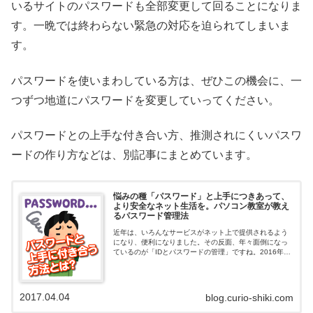
いるサイトのパスワードも全部変更して回ることになりま
す。一晩では終わらない緊急の対応を迫られてしまいま
す。
パスワードを使いまわしている方は、ぜひこの機会に、一
つずつ地道にパスワードを変更していってください。
パスワードとの上手な付き合い方、推測されにくいパスワ
ードの作り方などは、別記事にまとめています。
悩みの種「パスワード」と上手につきあって、
より安全なネット生活を。パソコン教室が教え
るパスワード管理法
近年は、いろんなサービスがネット上で提供されるよう
になり、便利になりました。その反面、年々面倒になっ
ているのが「IDとパスワードの管理」ですね。2016年5
月には、有名女優さんたち多数の写真が不正に閲覧さ
れ、重大な被害が出た事件がありました...
2017.04.04
blog.curio-shiki.com