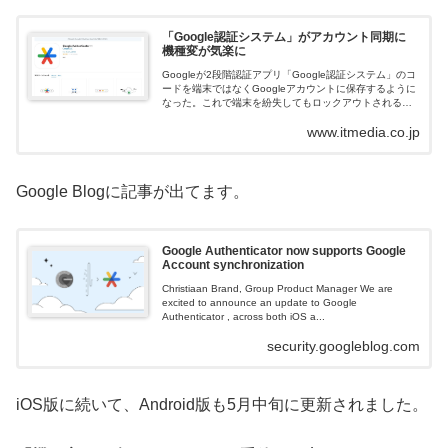
「Google認証システム」がアカウント同期に
機種変が気楽に
Googleが2段階認証アプリ「Google認証システム」のコ
ードを端末ではなくGoogleアカウントに保存するように
なった。これで端末を紛失してもロックアウトされる心
配がなくなり、機種変時の移行作業も不要になる。
www.itmedia.co.jp
Google Blogに記事が出てます。
Google Authenticator now supports Google
Account synchronization
Christiaan Brand, Group Product Manager We are
excited to announce an update to Google
Authenticator , across both iOS a...
security.googleblog.com
iOS版に続いて、Android版も5月中旬に更新されました。