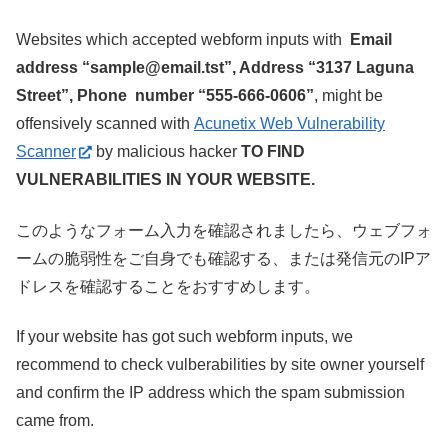
Websites which accepted webform inputs with
Email
address “sample@email.tst”, Address “3137 Laguna
Street”, Phone number “555-666-0606”
, might be
offensively scanned with
Acunetix
Web Vulnerability
Scanner
by malicious hacker
TO FIND
VULNERABILITIES IN YOUR WEBSITE.
このようなフォーム入力を確認されましたら、ウェブフォ
ームの脆弱性をご自身でも確認する、または発信元のIPア
ドレスを確認することをおすすめします。
If your website has got such webform inputs, we
recommend to check vulberabilities by site owner yourself
and confirm the IP address which the spam submission
came from.