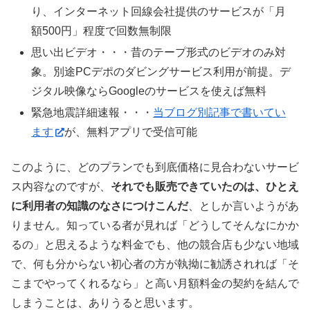
り、インターネット回線会社提供のサービスが「月
額500円」程度で回数無制限
思い出ビデオ・・・昔のテープ形式のビデオのみ対
象。別途PCデポのダビングサービス利用が前提。デ
ジタル映像ならGoogleのサービスを使えば無料
緊急地震詳細速報・・・
当ブログ別記事で書いてい
ます
が、無料アプリで受信可能
このように、どのプランでも到底価格に見合わないサービ
ス内容なのですが、
それでも販売できていたのは、ひとえ
に利用者の知識のなさにつけこんだ
、としか言いようがあ
りません。知っている者が見れば「どうしてそんなにかか
るの」と思えるような料金でも、他の競合店も少ない地域
で、何も分からない初心者の方が執拗に勧誘されれば「そ
こまでやってくれるなら」と高い月額料金の契約を結んで
しまうことは、ありうると思います。