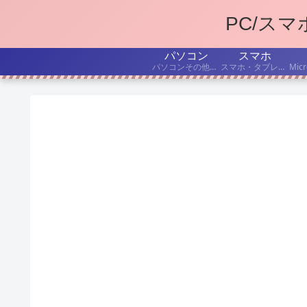
PC/ス
パソコン
スマホ
パソコンその他デジタル機器の、持ち込み修理・出張修理について書いています。
スマホ・タブレットを、もうちょっと便利に使いたい! こんな「困った」を解決したい! という記事を書いています。