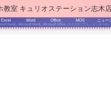
マホ教室 キュリオステーション志木
Excel
Word
Office
MOS
ニュー
Microsoft Excel(エクセル)学習のポイント、ちょっと便利な小技などをご紹介します。
Microsoft Word(ワード)学習のポイント、ちょっと便利な小技などをご紹介します。
Microsoft Office(オフィス)の使い方、学習のポイント、ちょっと便利な小技などをご紹介します。
マイクロソフト公認資格「Microsoft Office Specialist」取得を目指す方のために、MOS有資格者の当店インストラクターが、資格試験対策・学習法などについて書いています。