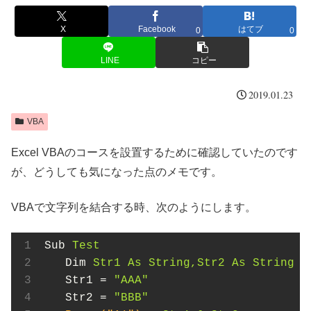
X
Facebook
はてブ
0
0
LINE
コピー
2019.01.23
VBA
Excel VBAのコースを設置するために確認していたのです
が、どうしても気になった点のメモです。
VBAで文字列を結合する時、次のようにします。
Sub
Test
Dim
Str1 As String,Str2 As String
Str1
 = 
"AAA"
Str2
 = 
"BBB"