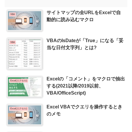
サイトマップの全URLをExcelで自
VBA
動的に読み込むマクロ
VBAのIsDateが「True」になる「妥
VBA
当な日付文字列」とは?
Excelの「コメント」をマクロで抽出
Excel(エクセル)
する(2021以降/2019以前、
VBA/OfficeScript)
Excel VBAでクエリを操作するとき
Excel(エクセル)
のメモ