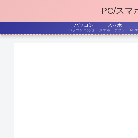
PC/ス
パソコン
スマホ
パソコンその他デジタル機器の、持ち込み修理・出張修理について書いています。
スマホ・タブレットを、もうちょっと便利に使いたい! こんな「困った」を解決したい! という記事を書いています。