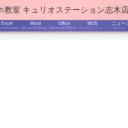
マホ教室 キュリオステーション志木
Excel
Word
Office
MOS
ニュー
Microsoft Excel(エクセル)学習のポイント、ちょっと便利な小技などをご紹介します。
Microsoft Word(ワード)学習のポイント、ちょっと便利な小技などをご紹介します。
Microsoft Office(オフィス)の使い方、学習のポイント、ちょっと便利な小技などをご紹介します。
マイクロソフト公認資格「Microsoft Office Specialist」取得を目指す方のために、MOS有資格者の当店インストラクターが、資格試験対策・学習法などについて書いています。