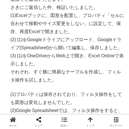
さきにご返信した件、検証いたしました。
(1)Excelブックに、図形を配置し、プロパティ「セルに
合わせて移動やサイズ変更をしない」に設定して、保
存、再度Excelで開きました。
(2) (1)をGoogleドライブにアップロード、Googleドラ
イブ(Spreadsheet)から開いて編集し、保存しました。
(3) (1)をOneDriveからWeb上で開き、Excel Onlineで表
示しました。
それぞれ、すぐ横に簡易なテーブルを作成し、フィル
タ操作を試しました。
(1)プロパティは保存されており、フィルタ操作をして
も図形は変化しませんでした。
(2)Google Spreadsheetでは、フィルタ操作をすると、
図形は移動しました。再度ダウンロードしてExcelで開
ホーム
シェア
目次へ
トップ
サイドバー
いたところ「セルに合わせて移動するがサイズ変更し