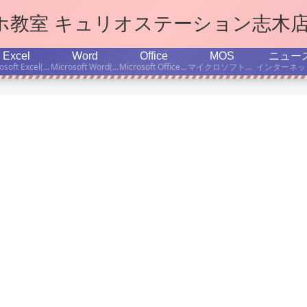
マホ教室 キュリオステーション志木
Excel
Word
Office
MOS
ニュー
Microsoft Excel(エクセル)学習のポイント、ちょっと便利な小技などをご紹介します。
Microsoft Word(ワード)学習のポイント、ちょっと便利な小技などをご紹介します。
Microsoft Office(オフィス)の使い方、学習のポイント、ちょっと便利な小技などをご紹介します。
マイクロソフト公認資格「Microsoft Office Specialist」取得を目指す方のために、MOS有資格者の当店インストラクターが、資格試験対策・学習法などについて書いています。