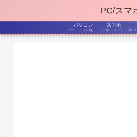
PC/ス
パソコン
スマホ
パソコンその他デジタル機器の、持ち込み修理・出張修理について書いています。
スマホ・タブレットを、もうちょっと便利に使いたい! こんな「困った」を解決したい! という記事を書いています。