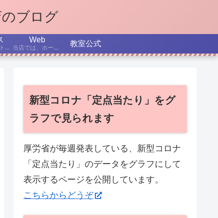
店のブログ
ス
Web
教室公式
インターネット、パソコン、スマホなどについての最新ニュースから、テーマを選んで解説する記事です。
当店では、ホームページ作成を学べるコースを設置しています。ここでは、制作日記、役立つTips、これからのホームページ制作、SEOなどについて書いていきます。
新型コロナ「定点当たり」をグ
ラフで見られます
厚労省が毎週発表している、新型コロナ
「定点当たり」のデータをグラフにして
表示するページを公開しています。
こちらからどうぞ