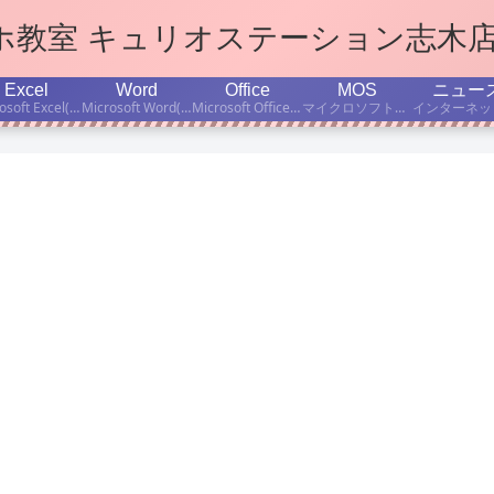
マホ教室 キュリオステーション志木
Excel
Word
Office
MOS
ニュー
Microsoft Excel(エクセル)学習のポイント、ちょっと便利な小技などをご紹介します。
Microsoft Word(ワード)学習のポイント、ちょっと便利な小技などをご紹介します。
Microsoft Office(オフィス)の使い方、学習のポイント、ちょっと便利な小技などをご紹介します。
マイクロソフト公認資格「Microsoft Office Specialist」取得を目指す方のために、MOS有資格者の当店インストラクターが、資格試験対策・学習法などについて書いています。