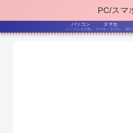
PC/ス
パソコン
スマホ
パソコンその他デジタル機器の、持ち込み修理・出張修理について書いています。
スマホ・タブレットを、もうちょっと便利に使いたい! こんな「困った」を解決したい! という記事を書いています。