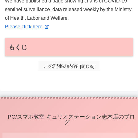
We have published a page showing charts of COVID-19
sentinel surveillance data released weekly by the Ministry
of Health, Labor and Welfare.
Please click here.
もくじ
この記事の内容
PC/スマホ教室 キュリオステーション志木店のブロ
グ