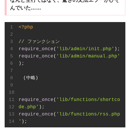
なんと空行ではなく、驚きの文法エラーがひそ
んでいた……
<?php
// ファンクション
require_once
(
'lib/admin/init.php'
require_once
(
'lib/admin/manual.php'
);

　(中略)

require_once
(
'lib/functions/shortco
de.php'
require_once
(
'lib/functions/rss.php
'
);