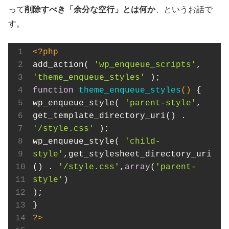
って
削除すべき「余分な空行」とは何か
、というお話で
す。
<?php
add_action( 
'wp_enqueue_scripts'
, 
'theme_enqueue_styles'
function
theme_enqueue_styles
()
{

wp_enqueue_style( 
'parent-style'
, 
get_template_directory_uri() . 
'/style.css'
 );

wp_enqueue_style( 
'child-
style'
,get_stylesheet_directory_uri
() . 
'/style.css'
,
array
(
'parent-
style'
)

);

?>