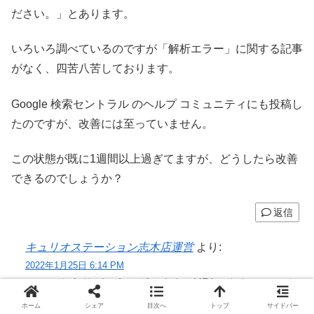
ださい。」とあります。
いろいろ調べているのですが「解析エラー」に関する記事
がなく、四苦八苦しております。
Google 検索セントラル のヘルプ コミュニティにも投稿し
たのですが、改善には至っていません。
この状態が既に1週間以上過ぎてますが、どうしたら改善
できるのでしょうか？
返信
キュリオステーション志木店運営
より:
2022年1月25日 6:14 PM
コメントありがとうございます。URLいただいている
サイトを確認し、サイトマップと思われるURLを確認
ホーム
シェア
目次へ
トップ
サイドバー