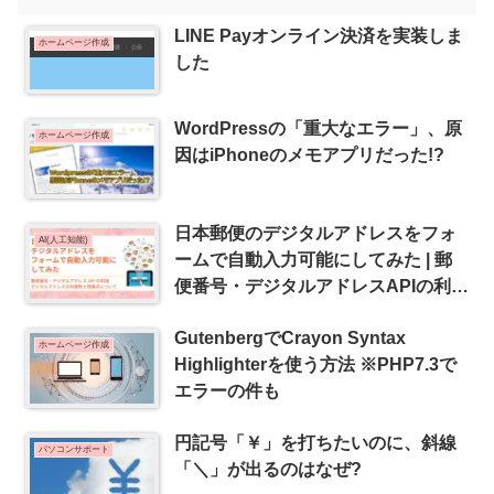
LINE Payオンライン決済を実装しま
ホームページ作成
した
WordPressの「重大なエラー」、原
ホームページ作成
因はiPhoneのメモアプリだった!?
日本郵便のデジタルアドレスをフォ
AI(人工知能)
ームで自動入力可能にしてみた | 郵
便番号・デジタルアドレスAPIの利
用・デジタルアドレスの利便性と問
GutenbergでCrayon Syntax
題点について
ホームページ作成
Highlighterを使う方法 ※PHP7.3で
エラーの件も
円記号「￥」を打ちたいのに、斜線
パソコンサポート
「＼」が出るのはなぜ?