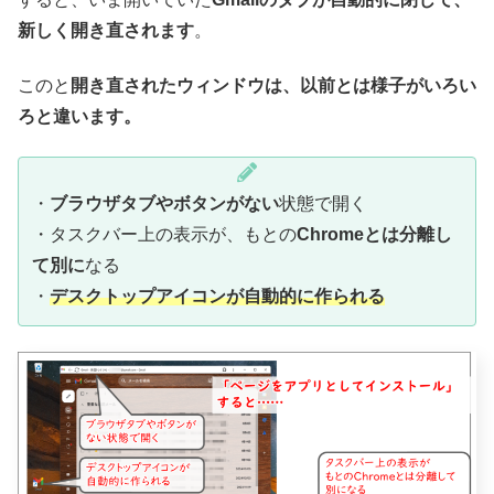
新しく開き直されます
。
このと
開き直されたウィンドウは、以前とは様子がいろい
ろと違います。
・
ブラウザタブやボタンがない
状態で開く
・タスクバー上の表示が、もとの
Chromeとは分離し
て別に
なる
・
デスクトップアイコンが自動的に作られる