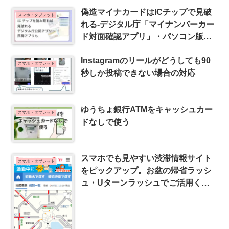
偽造マイナカードはICチップで見破
スマホ・タブレット
れる-デジタル庁「マイナンバーカー
ド対面確認アプリ」・パソコン版ア
プリも
Instagramのリールがどうしても90
スマホ・タブレット
秒しか投稿できない場合の対応
ゆうちょ銀行ATMをキャッシュカー
スマホ・タブレット
ドなしで使う
スマホでも見やすい渋滞情報サイト
スマホ・タブレット
をピックアップ。お盆の帰省ラッシ
ュ・Uターンラッシュでご活用くだ
さい。