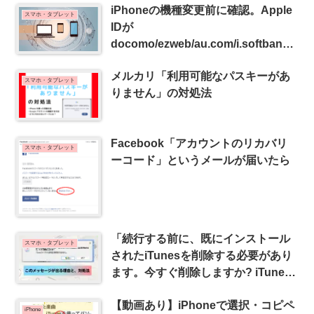
iPhoneの機種変更前に確認。Apple
スマホ・タブレット
IDが
docomo/ezweb/au.com/i.softbank
になってませんか?
メルカリ「利用可能なパスキーがあ
スマホ・タブレット
りません」の対処法
Facebook「アカウントのリカバリ
スマホ・タブレット
ーコード」というメールが届いたら
「続行する前に、既にインストール
スマホ・タブレット
されたiTunesを削除する必要があり
ます。今すぐ削除しますか? iTunes
ライブラリと設定は削除されませ
【動画あり】iPhoneで選択・コピペ
ん。」が出る理由と対処法
iPhone