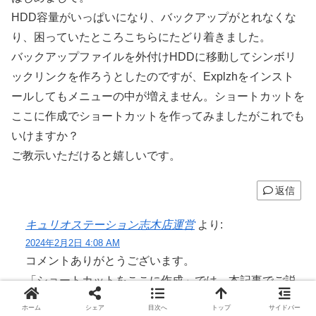
HDD容量がいっぱいになり、バックアップがとれなくな
り、困っていたところこちらにたどり着きました。
バックアップファイルを外付けHDDに移動してシンボリ
ックリンクを作ろうとしたのですが、Explzhをインスト
ールしてもメニューの中が増えません。ショートカットを
ここに作成でショートカットを作ってみましたがこれでも
いけますか？
ご教示いただけると嬉しいです。
返信
キュリオステーション志木店運営
より:
2024年2月2日 4:08 AM
コメントありがとうございます。
「ショートカットをここに作成」では、本記事でご説
明している動作になりません。iTunesは、通常の「シ
ホーム
シェア
目次へ
トップ
サイドバー