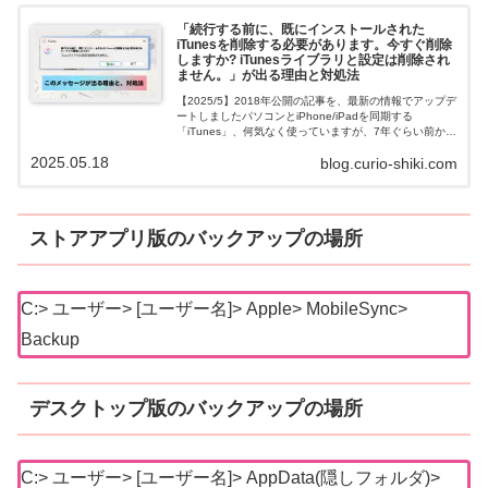
「続行する前に、既にインストールされた
iTunesを削除する必要があります。今すぐ削除
しますか? iTunesライブラリと設定は削除され
ません。」が出る理由と対処法
【2025/5】2018年公開の記事を、最新の情報でアップデ
ートしましたパソコンとiPhone/iPadを同期する
「iTunes」、何気なく使っていますが、7年ぐらい前から
まったく別物の新しいバージョンに置き換わっているの
2025.05.18
blog.curio-shiki.com
をご存じでしょうか...
ストアアプリ版のバックアップの場所
C:> ユーザー> [ユーザー名]> Apple> MobileSync>
Backup
デスクトップ版のバックアップの場所
C:> ユーザー> [ユーザー名]> AppData(隠しフォルダ)>