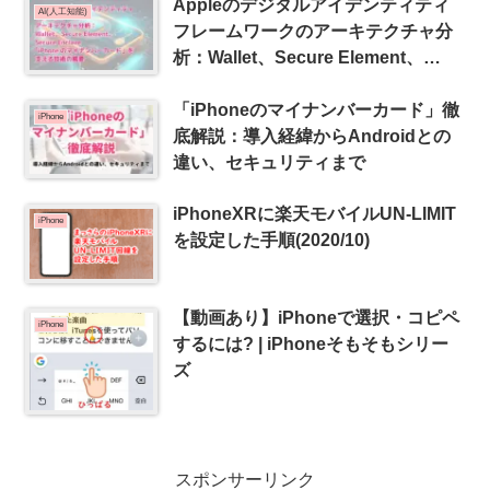
Appleのデジタルアイデンティティ
AI(人工知能)
フレームワークのアーキテクチャ分
析：Wallet、Secure Element、
Secure Enclave–「iPhoneのマイナ
「iPhoneのマイナンバーカード」徹
ンバーカード」を支える技術の概要
iPhone
底解説：導入経緯からAndroidとの
違い、セキュリティまで
iPhoneXRに楽天モバイルUN-LIMIT
iPhone
を設定した手順(2020/10)
【動画あり】iPhoneで選択・コピペ
iPhone
するには? | iPhoneそもそもシリー
ズ
スポンサーリンク