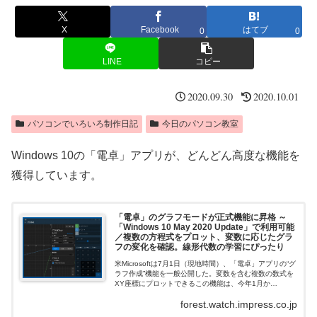
X
Facebook
はてブ
0
0
LINE
コピー
2020.09.30
2020.10.01
パソコンでいろいろ制作日記
今日のパソコン教室
Windows 10の「電卓」アプリが、どんどん高度な機能を
獲得しています。
「電卓」のグラフモードが正式機能に昇格 ～
「Windows 10 May 2020 Update」で利用可能
／複数の方程式をプロット、変数に応じたグラ
フの変化を確認。線形代数の学習にぴったり
米Microsoftは7月1日（現地時間）、「電卓」アプリの“グ
ラフ作成”機能を一般公開した。変数を含む複数の数式を
XY座標にプロットできるこの機能は、今年1月か
ら“Windows Insider Program”でテストされていた。
forest.watch.impress.co.jp