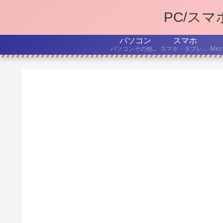
PC/ス
パソコン
スマホ
パソコンその他デジタル機器の、持ち込み修理・出張修理について書いています。
スマホ・タブレットを、もうちょっと便利に使いたい! こんな「困った」を解決したい! という記事を書いています。