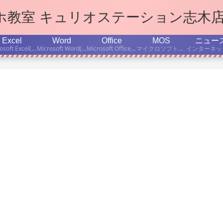
マホ教室 キュリオステーション志木
Excel
Word
Office
MOS
ニュー
Microsoft Excel(エクセル)学習のポイント、ちょっと便利な小技などをご紹介します。
Microsoft Word(ワード)学習のポイント、ちょっと便利な小技などをご紹介します。
Microsoft Office(オフィス)の使い方、学習のポイント、ちょっと便利な小技などをご紹介します。
マイクロソフト公認資格「Microsoft Office Specialist」取得を目指す方のために、MOS有資格者の当店インストラクターが、資格試験対策・学習法などについて書いています。