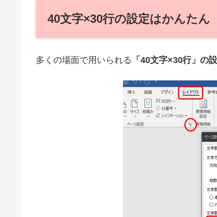
40文字×30行の設定はかんたん
多くの場面で用いられる
「40文字×30行」の