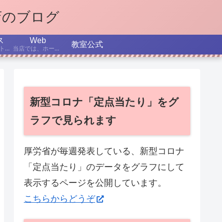
店のブログ
ス
Web
教室公式
インターネット、パソコン、スマホなどについての最新ニュースから、テーマを選んで解説する記事です。
当店では、ホームページ作成を学べるコースを設置しています。ここでは、制作日記、役立つTips、これからのホームページ制作、SEOなどについて書いていきます。
新型コロナ「定点当たり」をグ
ラフで見られます
厚労省が毎週発表している、新型コロナ
「定点当たり」のデータをグラフにして
表示するページを公開しています。
こちらからどうぞ