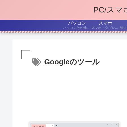
PC/ス
パソコン
スマホ
パソコンその他デジタル機器の、持ち込み修理・出張修理について書いています。
スマホ・タブレットを、もうちょっと便利に使いたい! こんな「困った」を解決したい! という記事を書いています。
Googleのツール