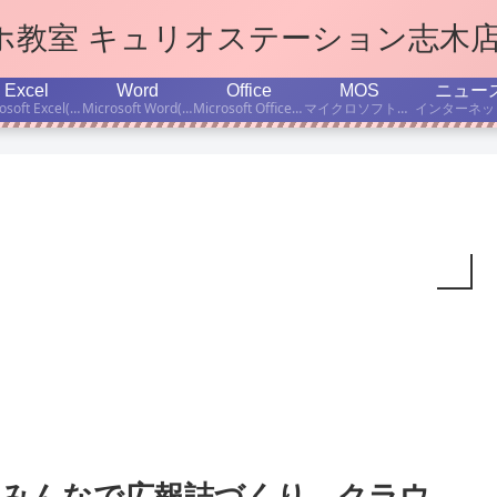
マホ教室 キュリオステーション志木
Excel
Word
Office
MOS
ニュー
Microsoft Excel(エクセル)学習のポイント、ちょっと便利な小技などをご紹介します。
Microsoft Word(ワード)学習のポイント、ちょっと便利な小技などをご紹介します。
Microsoft Office(オフィス)の使い方、学習のポイント、ちょっと便利な小技などをご紹介します。
マイクロソフト公認資格「Microsoft Office Specialist」取得を目指す方のために、MOS有資格者の当店インストラクターが、資格試験対策・学習法などについて書いています。