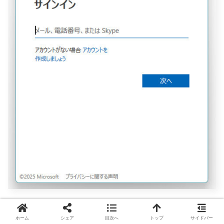
サインイン画面に、ちゃんと「またはSkype」と一言加わ
ホーム
シェア
目次へ
トップ
サイドバー
っているのが分かります。